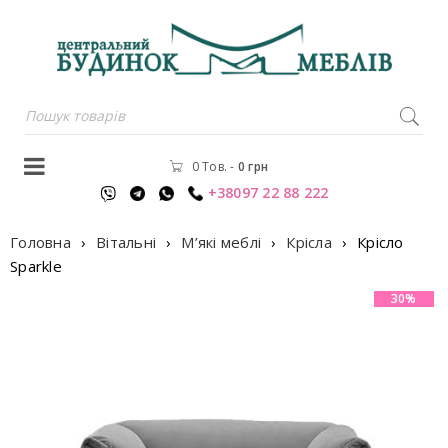
0 Тов.
-
0
грн
+38097 22 88 222
Головна
›
Вітальні
›
М’які меблі
›
Крісла
›
Крiсло
Sparkle
30%