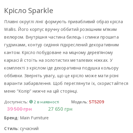
Крiсло Sparkle
Плавні округлі лінії формують привабливий образ крісла
Wallis. Його корпус вручну оббитий розкішним м’яким
велюром. Внутрішня частина билець і спинки прошита
гудзиками, контур сидіння підкреслений декоративним
кантом. Крісло побудоване на міцному дерев’яному
каркасі й стоїть на золотистих металевих ніжках. У
комплекті з кріслом іде декоративна подушка кольору
оббивки. Зверніть увагу, що це крісло може мати різні
варіанти забарвлення. Щоб переглянути їх, скористайтеся
меню ”Колір” нижче на цій сторінці.
Доступність:
2 в наявності
Модель:
ST5209
39 500
грн
27 650
грн
Бренд
:
Main Furniture
Стиль
:
сучасний