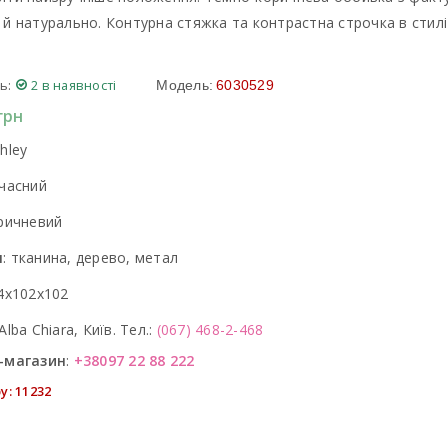
 й натурально. Контурна стяжка та контрастна строчка в стил
ь:
2 в наявності
Модель:
6030529
грн
hley
часний
ричневий
л
:
тканина, дерево, метал
4x102x102
Alba Chiara, Київ. Тел.:
(067) 468-2-468
-магазин
:
+38097 22 88 222
у: 11232