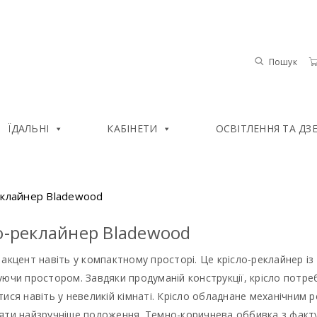
Пошук
ЇДАЛЬНІ
КАБІНЕТИ
ОСВІТЛЕННЯ ТА ДЗ
еклайнер Bladewood
о-реклайнер Bladewood
акцент навіть у компактному просторі. Це крісло-реклайнер із 
ючи простором. Завдяки продуманій конструкції, крісло потреб
ися навіть у невеликій кімнаті. Крісло обладнане механічним р
яти найзручніше положення. Темно-коричнева оббивка з фактур