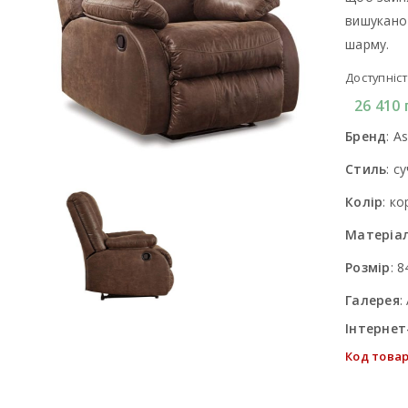
вишукано
шарму.
Доступніст
26 410
Бренд
:
As
Стиль
:
су
Колір
:
ко
Матеріа
Розмір
:
8
Галерея
:
Інтернет
Код товар