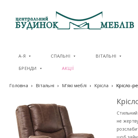
А-Я
СПАЛЬНІ
ВІТАЛЬНІ
БРЕНДИ
АКЦІЇ
Головна
›
Вітальні
›
М’які меблі
›
Крісла
›
Крiсло-р
Крiсл
Стильний 
не жертву
розслабит
щоб зайн