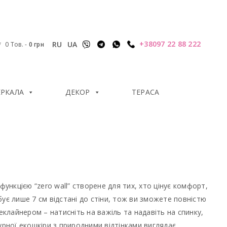
+38097 22 88 222
RU
UA
0 Тов.
-
0
грн
ЕРКАЛА
ДЕКОР
ТЕРАСА
функцією “zero wall” створене для тих, хто цінує комфорт,
ує лише 7 см відстані до стіни, тож ви зможете повністю
еклайнером – натисніть на важіль та надавіть на спинку,
ної екошкіри з природними відтінками виглядає