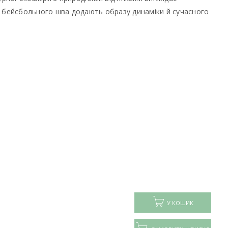
і бейсбольного шва додають образу динаміки й сучасного
У КОШИК