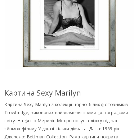
Картина Sexy Marilyn
Картина Sexy Marilyn з колекції чорно-білих фотознімків
Trowbridge, виконаних найзнаменитішими фотографами
світу. На фото Мерилін Монро позує в ліжку під час
зйомок фільму У джазі тільки дівчата. Дата: 1959 рік.
Джерело: Bettman Collection. Рама картини покрита