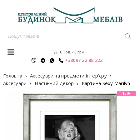
0 Тов.
-
0
грн
+38097 22 88 222
Головна
›
Аксесуари та предмети інтер'єру
›
Аксесуари
›
Настінний декор
›
Картина Sexy Marilyn
15%