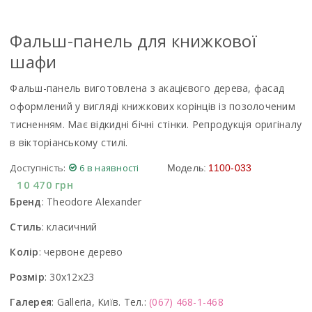
Фальш-панель для книжкової
шафи
Фальш-панель виготовлена з акацієвого дерева, фасад
оформлений у вигляді книжкових корінців із позолоченим
тисненням. Має відкидні бічні стінки. Репродукція оригіналу
в вікторіанському стилі.
Доступність:
6 в наявності
Модель:
1100-033
10 470
грн
Бренд
:
Theodore Alexander
Стиль
:
класичний
Колір
:
червоне дерево
Розмір
:
30x12x23
Галерея
:
Galleria, Київ. Тел.:
(067) 468-1-468