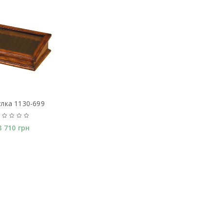
лка 1130-699
8 710
грн