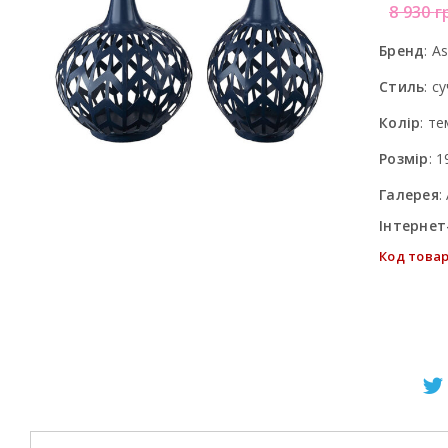
8 930
г
Бренд
:
As
Стиль
:
су
Колір
:
те
Розмір
:
1
Галерея
:
Інтернет
Код товар