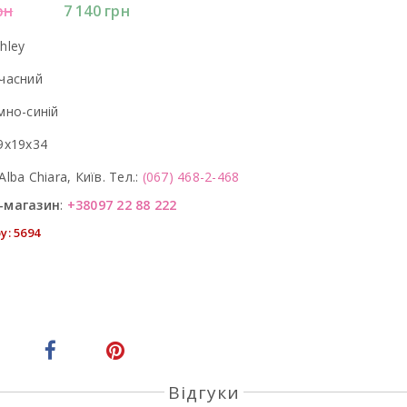
рн
7 140
грн
hley
часний
мно-синій
9х19х34
Alba Chiara, Київ. Тел.:
(067) 468-2-468
-магазин
:
+38097 22 88 222
у: 5694
Відгуки