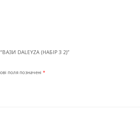
АЗИ DALEYZA (НАБІР З 2)”
ові поля позначені
*