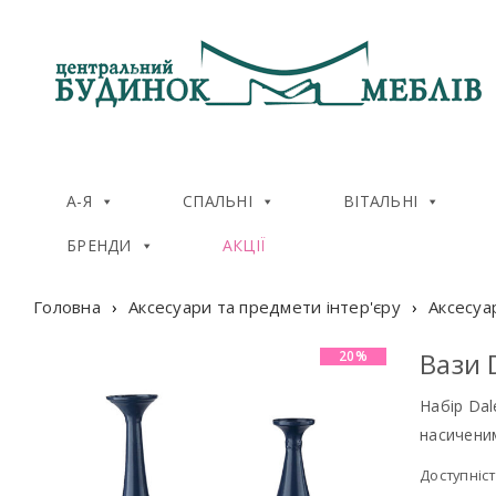
А-Я
СПАЛЬНІ
ВІТАЛЬНІ
БРЕНДИ
АКЦІЇ
Головна
›
Аксесуари та предмети інтер'єру
›
Аксесуа
Вази D
20%
Набір Dal
насичени
Доступніст