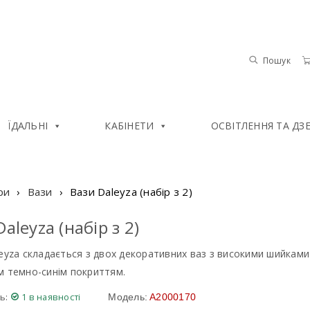
Пошук
ЇДАЛЬНІ
КАБІНЕТИ
ОСВІТЛЕННЯ ТА ДЗ
ри
›
Вази
›
Вази Daleyza (набір з 2)
aleyza (набір з 2)
eyza складається з двох декоративних ваз з високими шийками 
м темно-синім покриттям.
ь:
1 в наявності
Модель:
A2000170