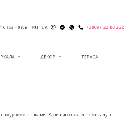
+38097 22 88 222
RU
UA
0 Тов.
-
0
грн
ЕРКАЛА
ДЕКОР
ТЕРАСА
і ажурними стінками. Вази виготовлені з металу з