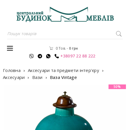
0 Тов.
-
0
грн
+38097 22 88 222
Головна
›
Аксесуари та предмети інтер'єру
›
Аксесуари
›
Вази
›
Ваза Vintage
50%