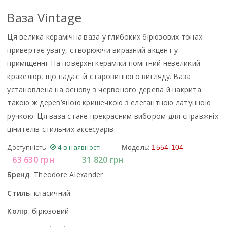
Ваза Vintage
Ця велика керамічна ваза у глибоких бірюзових тонах
привертає увагу, створюючи виразний акцент у
приміщенні. На поверхні кераміки помітний невеликий
кракелюр, що надає їй старовинного вигляду. Ваза
установлена на основу з червоного дерева й накрита
такою ж дерев’яною кришечкою з елегантною латунною
ручкою. Ця ваза стане прекрасним вибором для справжніх
цінителів стильних аксесуарів.
Доступність:
4 в наявності
Модель:
1554-104
63 630
грн
31 820
грн
Бренд
:
Theodore Alexander
Стиль
:
класичний
Колір
:
бірюзовий