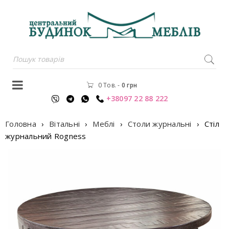
0 Тов.
-
0
грн
+38097 22 88 222
Головна
›
Вітальні
›
Меблі
›
Столи журнальні
›
Стiл
журнальний Rogness