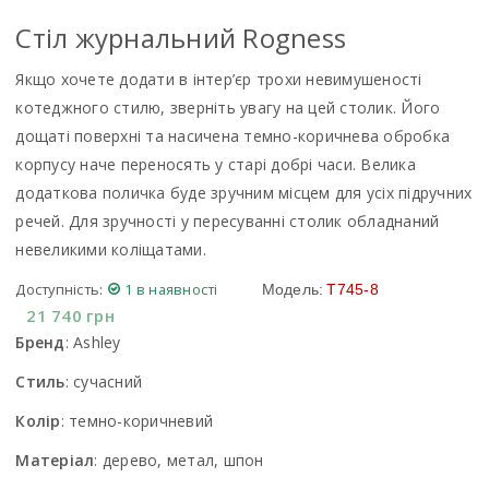
Стiл журнальний Rogness
Якщо хочете додати в інтер’єр трохи невимушеності
котеджного стилю, зверніть увагу на цей столик. Його
дощаті поверхні та насичена темно-коричнева обробка
корпусу наче переносять у старі добрі часи. Велика
додаткова поличка буде зручним місцем для усіх підручних
речей. Для зручності у пересуванні столик обладнаний
невеликими коліщатами.
Доступність:
1 в наявності
Модель:
T745-8
21 740
грн
Бренд
:
Ashley
Стиль
:
сучасний
Колір
:
темно-коричневий
Матеріал
:
дерево, метал, шпон