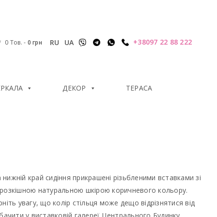
+38097 22 88 222
RU
UA
0 Тов.
-
0
грн
ЕРКАЛА
ДЕКОР
ТЕРАСА
а нижній край сидіння прикрашені різьбленими вставками зі
і розкішною натуральною шкірою коричневого кольору.
ніть увагу, що колір стільця може дещо відрізнятися від
обачити у виставковій галереї Центрального Будинку