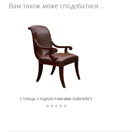
Вам також може сподобатися…
Стiлець з пiдлокiтниками Gabrielle’s