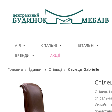
А-Я
СПАЛЬНІ
ВІТАЛЬНІ
БРЕНДИ
АКЦІЇ
Головна
›
Їдальні
›
Стільці
›
Стiлець Gabrielle
Стiле
Стілець і
спіральн
Дизайн ст
представл