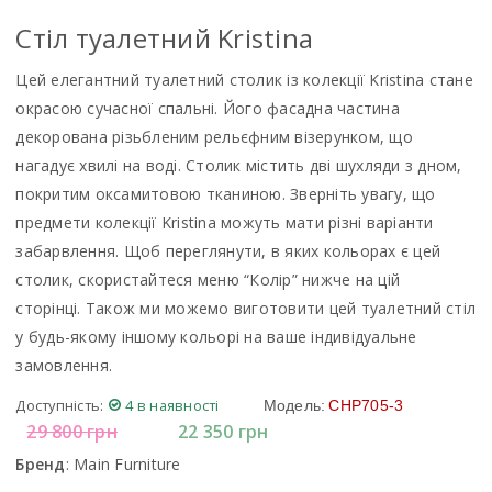
Стiл туалетний Kristina
Цей елегантний туалетний столик із колекції Kristina стане
окрасою сучасної спальні. Його фасадна частина
декорована різьбленим рельєфним візерунком, що
нагадує хвилі на воді. Столик містить дві шухляди з дном,
покритим оксамитовою тканиною. Зверніть увагу, що
предмети колекції Kristina можуть мати різні варіанти
забарвлення. Щоб переглянути, в яких кольорах є цей
столик, скористайтеся меню “Колір” нижче на цій
сторінці. Також ми можемо виготовити цей туалетний стіл
у будь-якому іншому кольорі на ваше індивідуальне
замовлення.
Доступність:
4 в наявності
Модель:
CHP705-3
29 800
грн
22 350
грн
Бренд
:
Main Furniture