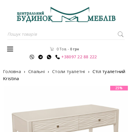
0 Тов.
-
0
грн
+38097 22 88 222
Головна
›
Спальні
›
Столи туалетні
›
Стiл туалетний
Kristina
25%