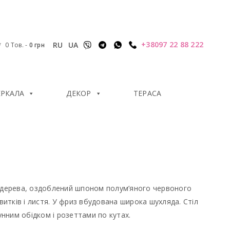
+38097 22 88 222
RU
UA
0 Тов.
-
0
грн
ЕРКАЛА
ДЕКОР
ТЕРАСА
о дерева, оздоблений шпоном полум’яного червоного
витків і листя. У фриз вбудована широка шухляда. Стіл
унним обідком і розеттами по кутах.