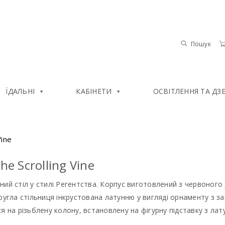
Пошук
ЇДАЛЬНІ
КАБІНЕТИ
ОСВІТЛЕННЯ ТА ДЗ
Vine
he Scrolling Vine
ний стіл у стилі Регентства. Корпус виготовлений з червоног
ругла стільниця інкрустована латунню у вигляді орнаменту з за
я на різьблену колону, встановлену на фігурну підставку з лат