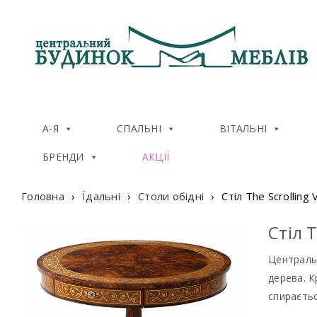
А-Я
СПАЛЬНІ
ВІТАЛЬНІ
БРЕНДИ
АКЦІЇ
Головна
›
Їдальні
›
Столи обідні
›
Стіл The Scrolling 
Стіл T
Централь
дерева. К
спираєтьс