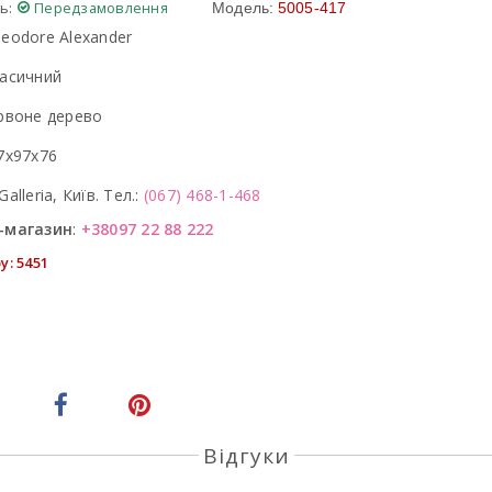
ь:
Передзамовлення
Модель:
5005-417
eodore Alexander
асичний
рвоне дерево
7x97x76
Galleria, Київ. Тел.:
(067) 468-1-468
-магазин
:
+38097 22 88 222
у: 5451
Відгуки