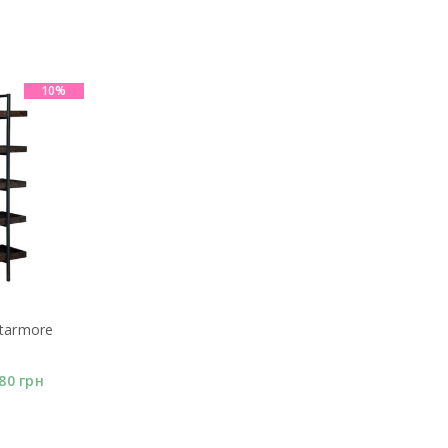
10%
tarmore
180
грн