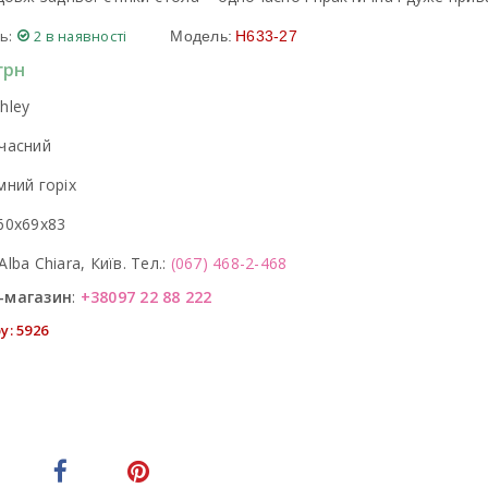
ь:
2 в наявності
Модель:
H633-27
грн
hley
часний
мний горіх
60x69x83
Alba Chiara, Київ. Тел.:
(067) 468-2-468
-магазин
:
+38097 22 88 222
у: 5926