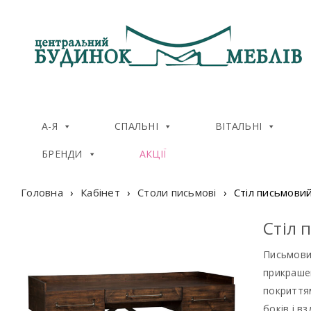
А-Я
СПАЛЬНІ
ВІТАЛЬНІ
БРЕНДИ
АКЦІЇ
Головна
›
Кабінет
›
Столи письмові
›
Стіл письмови
Стіл 
Письмовий
прикрашен
покриття
боків і в