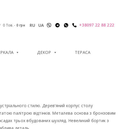
+38097 22 88 222
RU
UA
0 Тов.
-
0
грн
ЕРКАЛА
ДЕКОР
ТЕРАСА
устріального стилю. Дерев’яний корпус столу
гатою палітрою відтінків. Металева основа з бронзовим
садах трьох вбудованих шухляд. Невеликий бортик з
ваблива деталь.