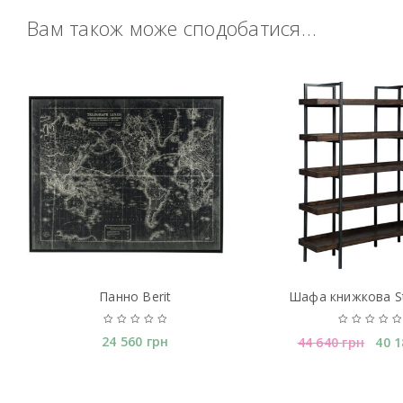
Вам також може сподобатися…
Панно Berit
Шафа книжкова S
24 560
грн
44 640
грн
40 