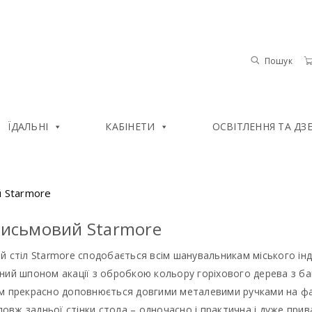
Пошук
ЇДАЛЬНІ
КАБІНЕТИ
ОСВІТЛЕННЯ ТА ДЗ
й Starmore
письмовий Starmore
 стіл Starmore сподобається всім шанувальникам міського інд
ий шпоном акації з обробкою кольору горіхового дерева з ба
м прекрасно доповнюється довгими металевими ручками на фа
здовж задньої стінки стола – одночасно і практична і дуже при