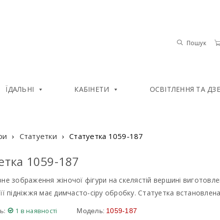
Пошук
ЇДАЛЬНІ
КАБІНЕТИ
ОСВІТЛЕННЯ ТА ДЗ
ри
›
Статуетки
›
Статуетка 1059-187
етка 1059-187
не зображення жіночої фігури на скелястій вершині виготовле
її підніжжя має димчасто-сіру обробку. Статуетка встановлена
ь:
1 в наявності
Модель:
1059-187