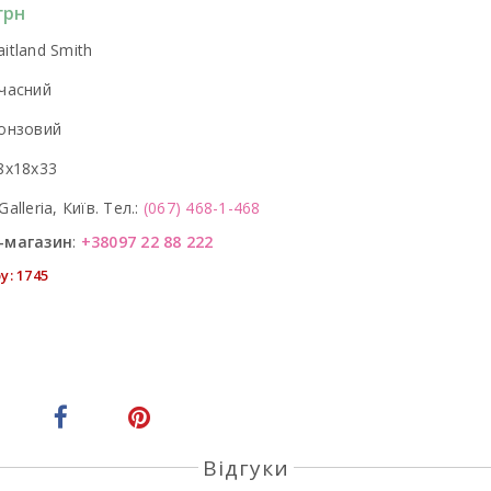
грн
itland Smith
часний
онзовий
8x18x33
Galleria, Київ. Тел.:
(067) 468-1-468
-магазин
:
+38097 22 88 222
у: 1745
Відгуки