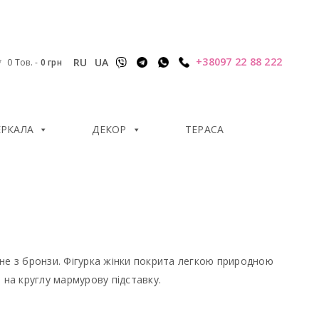
+38097 22 88 222
RU
UA
0 Тов.
-
0
грн
ЕРКАЛА
ДЕКОР
ТЕРАСА
не з бронзи. Фігурка жінки покрита легкою природною
 на круглу мармурову підставку.