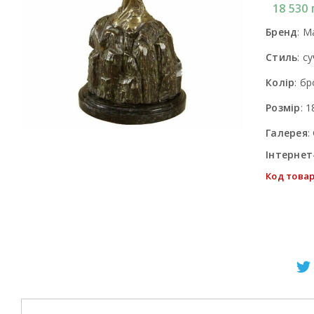
18 530
Бренд
:
Ma
Стиль
:
су
Колір
:
бр
Розмір
:
1
Галерея
:
Інтернет
Код товар