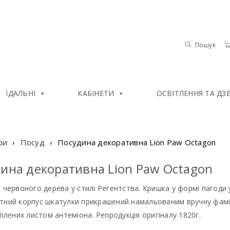
Пошук
ЇДАЛЬНІ
КАБІНЕТИ
ОСВІТЛЕННЯ ТА ДЗ
ри
›
Посуд
›
Посудина декоративна Lion Paw Octagon
ина декоративна Lion Paw Octagon
 червоного дерева у стилі Регентства. Кришка у формі пагод
тний корпус шкатулки прикрашений намальованим вручну фаміль
іплених листом антеміона. Репродукція оригіналу 1820г.