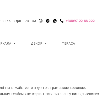
+38097 22 88 222
RU
UA
0 Тов.
-
0
грн
ЕРКАЛА
ДЕКОР
ТЕРАСА
и увінчана майстерно відлитою графською короною.
ним гербом Спенсерів. Ніжки виконані у вигляді левових