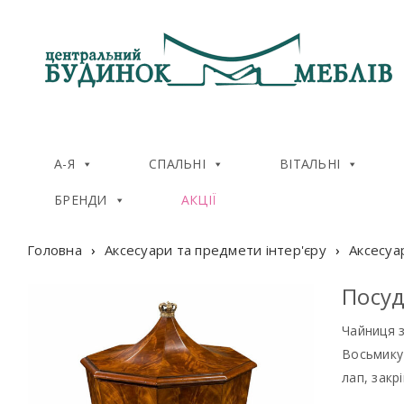
А-Я
СПАЛЬНІ
ВІТАЛЬНІ
БРЕНДИ
АКЦІЇ
Головна
›
Аксесуари та предмети інтер'єру
›
Аксесуа
Посуд
Чайниця з
Восьмику
лап, закр