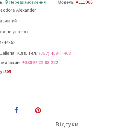
ь:
Передзамовлення
Модель:
AL11066
eodore Alexander
асичний
рвоне дерево
4x44x62
Galleria, Київ. Тел.:
(067) 468-1-468
-магазин
:
+38097 22 88 222
у: 305
Відгуки