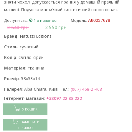
зняти чохол; допускається прання у домашній пральній
машині. Подушка має м’який синтетичний наповнювач.
Доступність:
1 в наявності
Модель:
A80037678
3 640
грн
2 550
грн
Бренд
:
Natuzzi Editions
Стиль
:
сучасний
Колір
:
світло-сірий
Матеріал
:
тканина
Розмір
:
53x53x14
Галерея
:
Alba Chiara, Київ. Тел.:
(067) 468-2-468
Інтернет-магазин
:
+38097 22 88 222
У КОШИК
ЗАМОВИТИ
ШВИДКО