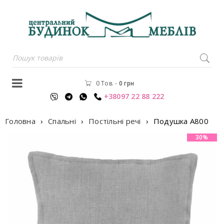
0 Тов.
-
0
грн
+38097 22 88 222
Головна
›
Спальні
›
Постільні речі
›
Подушка A800
30%