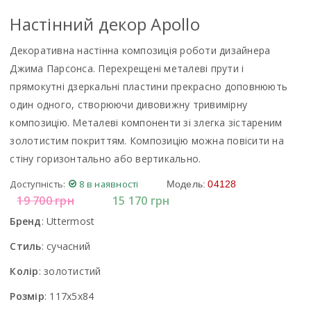
Настінний декор Apollo
Декоративна настінна композиція роботи дизайнера
Джима Парсонса. Перехрещені металеві прути і
прямокутні дзеркальні пластини прекрасно доповнюють
один одного, створюючи дивовижну тривимірну
композицію. Металеві компоненти зі злегка зістареним
золотистим покриттям. Композицію можна повісити на
стіну горизонтально або вертикально.
Доступність:
8 в наявності
Модель:
04128
19 700
грн
15 170
грн
Бренд
:
Uttermost
Стиль
:
сучасний
Колір
:
золотистий
Розмір
:
117x5x84