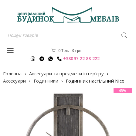
0 Тов.
-
0
грн
+38097 22 88 222
Головна
›
Аксесуари та предмети інтер'єру
›
Аксесуари
›
Годинники
›
Годинник настільний Nico
45%