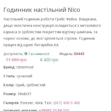
Годинник настільний Nico
Настільний годинник роботи Грейс Фейок. Вишукана,
дещо екзотична конструкція складається з металевого
каркаса зі сріблястим покриттям відтінку шампань та
чорної основи, до якої кріпляться стрілки. Годинник
працює від однієї батарейки АА.
Доступність:
1 в наявності
Модель:
06443
11 680
грн
6 420
грн
Бренд
:
Uttermost
Стиль
:
сучасний
Колір
:
сірий, сріблястий
Розмір
:
38x8x51
Галерея
:
Forever, Київ. Тел.:
(067) 468-5-468
Інтернет-магазин
:
+38097 22 88 222