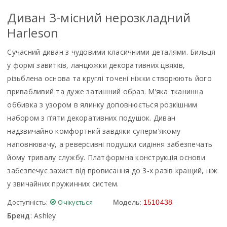
Диван 3-мiсний нерозкладний
Harleson
Сучасний диван з чудовими класичними деталями. Бильця
у формі завитків, ланцюжки декоративних цвяхів,
різьблена основа та круглі точені ніжки створюють його
привабливий та дуже затишний образ. М’яка тканинна
оббивка з узором в ялинку доповнюється розкішним
набором з п’яти декоративних подушок. Диван
надзвичайно комфортний завдяки суперм’якому
наповнювачу, а реверсивні подушки сидіння забезпечать
йому тривалу службу. Платформна конструкція основи
забезпечує захист від провисання до 3-х разів кращий, ніж
у звичайних пружинних систем.
Доступність:
Очікується
Модель:
1510438
Бренд
:
Ashley