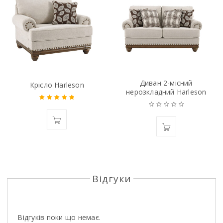
Диван 2-мiсний
Крiсло Harleson
нерозкладний Harleson
Оцінено в
5.00
з 5
Відгуки
Відгуків поки що немає.