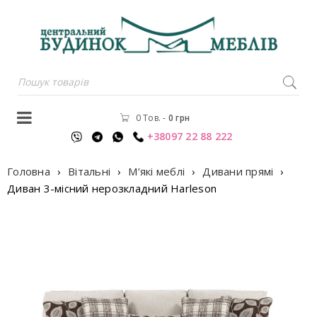
0 Тов.
-
0
грн
+38097 22 88 222
Головна
›
Вітальні
›
М’які меблі
›
Дивани прямі
›
Диван 3-мiсний нерозкладний Harleson