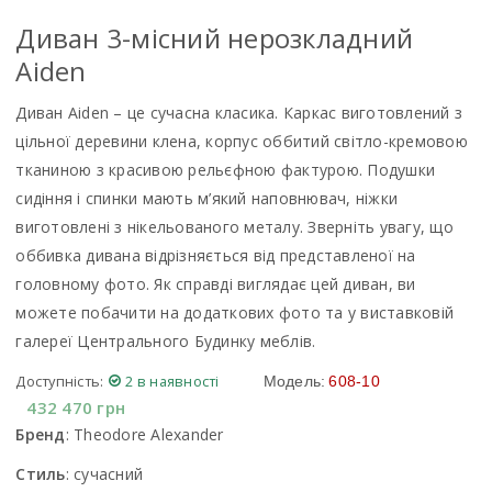
Диван 3-місний нерозкладний
Aiden
Диван Aiden – це сучасна класика. Каркас виготовлений з
цільної деревини клена, корпус оббитий світло-кремовою
тканиною з красивою рельєфною фактурою. Подушки
сидіння і спинки мають м’який наповнювач, ніжки
виготовлені з нікельованого металу. Зверніть увагу, що
оббивка дивана відрізняється від представленої на
головному фото. Як справді виглядає цей диван, ви
можете побачити на додаткових фото та у виставковій
галереї Центрального Будинку меблів.
Доступність:
2 в наявності
Модель:
608-10
432 470
грн
Бренд
:
Theodore Alexander
Стиль
:
сучасний