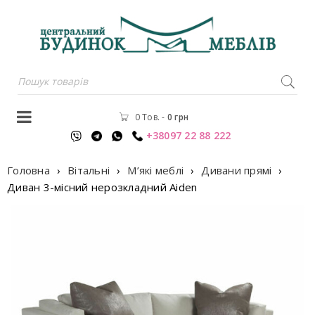
0 Тов.
-
0
грн
+38097 22 88 222
Головна
›
Вітальні
›
М’які меблі
›
Дивани прямі
›
Диван 3-місний нерозкладний Aiden