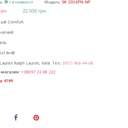
ь:
1 в наявності
Модель:
SK 2016PN-NP
грн
22 030
грн
sual Comfort
часний
кель
5x14x48
Lauren Ralph Lauren, Київ. Тел.:
(067) 468-44-68
-магазин
:
+38097 22 88 222
у: 6769