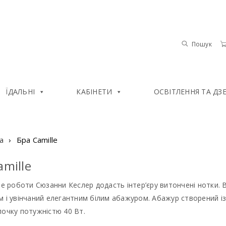
Пошук
ЇДАЛЬНІ
КАБІНЕТИ
ОСВІТЛЕННЯ ТА ДЗ
а
›
Бра Camille
amille
le роботи Сюзанни Кеслер додасть інтер’єру витончені нотки.
 і увінчаний елегантним білим абажуром. Абажур створений і
почку потужністю 40 Вт.