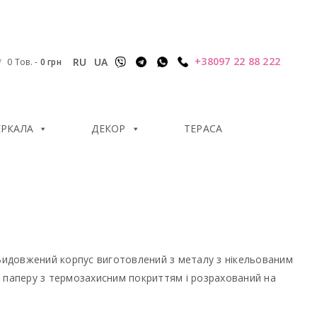
+38097 22 88 222
RU
UA
0 Тов.
-
0
грн
ЕРКАЛА
ДЕКОР
ТЕРАСА
 Видовжений корпус виготовлений з металу з нікельованим
з паперу з термозахисним покриттям і розрахований на