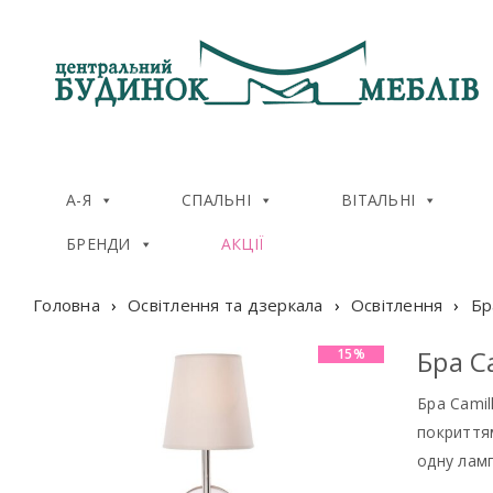
А-Я
СПАЛЬНІ
ВІТАЛЬНІ
БРЕНДИ
АКЦІЇ
Головна
›
Освітлення та дзеркала
›
Освітлення
›
Бр
Бра C
15%
Бра Camil
покриттям
одну лам