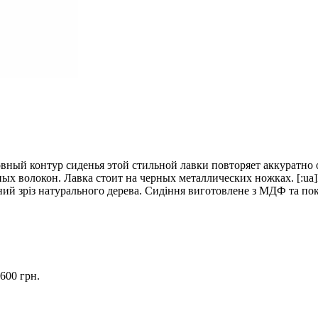
овный контур сиденья этой стильной лавки повторяет аккуратно 
 волокон. Лавка стоит на черных металлических ножках. [:ua]
ений зріз натурального дерева. Сидіння виготовлене з МДФ та 
600 грн.