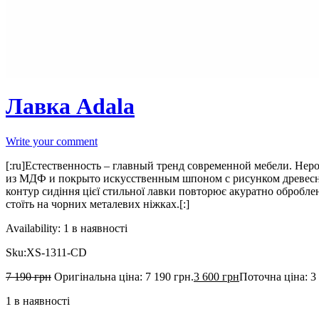
Лавка Adala
Write your comment
[:ru]Естественность – главный тренд современной мебели. Нер
из МДФ и покрыто искусственным шпоном с рисунком древесных
контур сидіння цієї стильної лавки повторює акуратно обробл
стоїть на чорних металевих ніжках.[:]
Availability:
1 в наявності
Sku:
XS-1311-CD
7 190
грн
Оригінальна ціна: 7 190 грн.
3 600
грн
Поточна ціна: 3 
1 в наявності