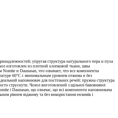
ринадлежностей; упругая структура натурального пера и пуха
ехол изготовлен из плотной хлопковой ткани, швы
omite и Daunasan, что означает, что все компоненты
ратуре 60°C с минимальным уровнем отжима и без
 ідеальний наповнювач для постільних речей; пружна структура
осто струснути. Чохол виготовлений з щільної бавовняної
mite і Daunasan, що означає, що всі компоненти наповнювача
ним рівнем віджиму та без використання ензимів і