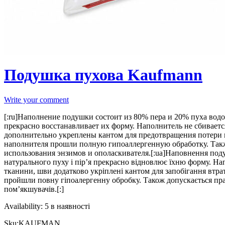
Подушка пухова Kaufmann
Write your comment
[:ru]Наполнение подушки состоит из 80% пера и 20% пуха вод
прекрасно восстанавливает их форму. Наполнитель не сбиваетс
дополнительно укреплены кантом для предотвращения потери н
наполнителя прошли полную гипоаллергенную обработку. Такж
использования энзимов и ополаскивателя.[:ua]Наповнення поду
натурального пуху і пір’я прекрасно відновлює їхню форму. На
тканини, шви додатково укріплені кантом для запобігання втр
пройшли повну гіпоалергенну обробку. Також допускається пра
пом’якшувачів.[:]
Availability:
5 в наявності
Sku:
KAUFMAN