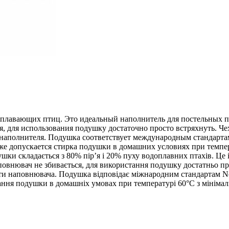
оплавающих птиц. Это идеальный наполнитель для постельных п
я, для использования подушку достаточно просто встряхнуть. Ч
аполнителя. Подушка соответствует международным стандартам N
е допускается стирка подушки в домашних условиях при темпе
шки складається з 80% пір’я і 20% пуху водоплавних птахів. Це
повнювач не збивається, для використання подушку достатньо пр
ати наповнювача. Подушка відповідає міжнародним стандартам No
ння подушки в домашніх умовах при температурі 60°C з мінімаль