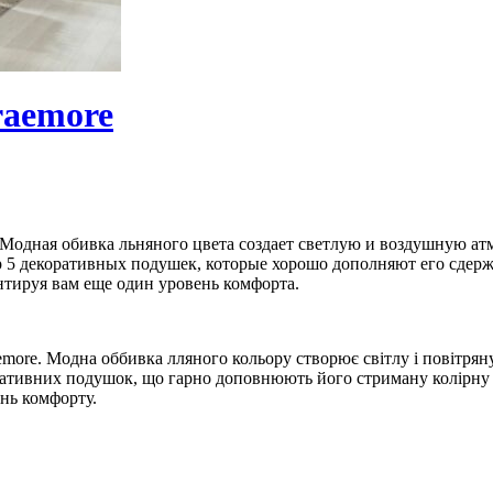
raemore
 Модная обивка льняного цвета создает светлую и воздушную ат
ор 5 декоративных подушек, которые хорошо дополняют его сде
нтируя вам еще один уровень комфорта.
emore. Модна оббивка лляного кольору створює світлу і повітря
коративних подушок, що гарно доповнюють його стриману колірну
ень комфорту.