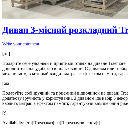
Диван 3-мiсний розкладний T
Write your comment
[:ru]
Подарите себе удобный и приятный отдых на диване Traemore.
дополнительное удобство в пользовании. С диваном идет наб
механизмом, в который входит матрас с эффектом памяти, гара
[:ua]
Подаруйте собі зручний та приємний відпочинок на дивані Tra
додаткову зручність у користуванні. З диваном іде набір 5 де
входить матрац з ефектом пам’яті, гарантуючи вам ще один рів
[:]
Availability:
[:ru]Предзаказ[:ua]Передзамовлення[:]