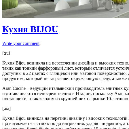
Кухня BIJOU
Write your comment
[:ru]
Кухня Bijou возникла на пересечении дизайна и высоких техн
таких как тонкий фарфоровый лист, который отличается устой
доступны в 22 цветах с глянцевой или матовой поверхностью. 
продуктом, который не загрязняет окружающую среду, а также л
Aran Cucine – ведущий итальянский производитель элитных ку
изготавливаются непосредственно в Италии, поскольку Aran к
поставщики, а также одну из крупнейших на рынке 10-летнюю 
[:ua]
Кухня Bijou виникла на перетині дизайну і високих технологій
що відзначається стійкістю до нагрівання, ударів і подряпин, а
поверхнею. Двері Straty можна вибрати серед 10 кольорів. Пок