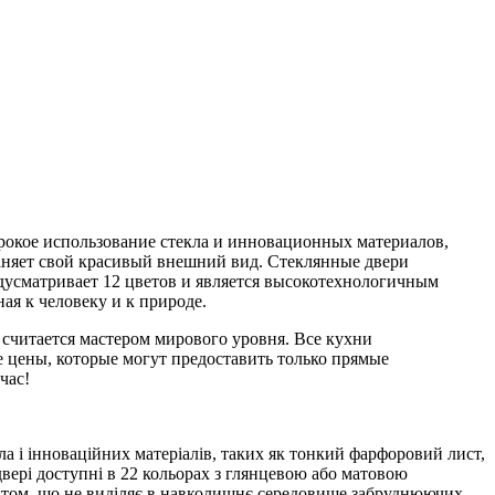
рокое использование стекла и инновационных материалов,
раняет свой красивый внешний вид. Стеклянные двери
едусматривает 12 цветов и является высокотехнологичным
ая к человеку и к природе.
 считается мастером мирового уровня. Все кухни
 цены, которые могут предоставить только прямые
час!
а і інноваційних матеріалів, таких як тонкий фарфоровий лист,
 двері доступні в 22 кольорах з глянцевою або матовою
дуктом, що не виділяє в навколишнє середовище забруднюючих