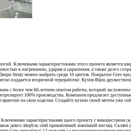
ологий. Ключевыми характеристиками этого проекта является ши
чивостью к нагреванию, ударам и царапинам, а также долго сох
Двери Straty можно выбрать среди 10 цветов. Покрытие Gres пр
егко поддается вторичной переработке. Кухня Bijou дружественн
хонь с более чем 60-летним опытом работы, который заслуженно
онтролирует 100% производства. Компания предлагает доступные
гарантию на свои изделия. Создайте кухню своей мечты уже сей
. Ключовими характеристиками цього проекту є використання скл
 також довго зберігає свій привабливий зовнішній вигляд. Скляні
риття Gres передбачає 12 кольорів і є високотехнологічним про