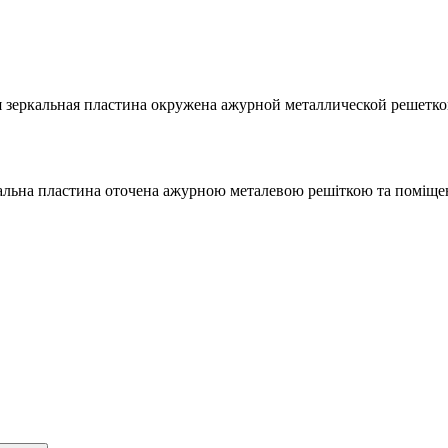
ая зеркальная пластина окружена ажурной металлической решет
кальна пластина оточена ажурною металевою решіткою та поміщен