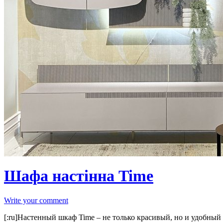
Шафа настінна Time
Write your comment
[:ru]Настенный шкаф Time – не только красивый, но и удобны