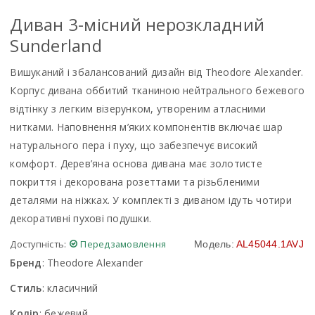
Диван 3-мiсний нерозкладний
Sunderland
Вишуканий і збалансований дизайн від Theodore Alexander.
Корпус дивана оббитий тканиною нейтрального бежевого
відтінку з легким візерунком, утвореним атласними
нитками. Наповнення м’яких компонентів включає шар
натурального пера і пуху, що забезпечує високий
комфорт. Дерев’яна основа дивана має золотисте
покриття і декорована розеттами та різьбленими
деталями на ніжках. У комплекті з диваном ідуть чотири
декоративні пухові подушки.
Доступність:
Передзамовлення
Модель:
AL45044.1AVJ
Бренд
:
Theodore Alexander
Стиль
:
класичний
Колір
:
бежевий